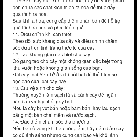
Trước khi cây mai Yên Tử ra hoa, hãy bổ sung phân
bón chứa các chất kích thích ra hoa để thúc đẩy
quá trình ra hoa.
Sau khi ra hoa, cung cấp thêm phân bón để hỗ trợ
quá trình ra hoa và phát triển quả.
11. Điều chỉnh khi cần thiết:
Theo dõi sức kháng của cây và điều chỉnh chăm
sóc dựa trên tình trạng thực tế của cây.
12. Tạo không gian đặc biệt cho cây:
Cố gắng tạo cho cây một không gian đặc biệt trong
khu vườn hoặc không gian sống của bạn.
Đặt cây mai Yên Tử ở vị trí nổi bật để thể hiện sự
độc đáo của loài cây này.
13. Giữ vệ sinh cho cây:
Thường xuyên làm sạch lá và cành cây để ngăn
cặn bẩn và tạp chất gây hại.
Nếu lá cây bị vết bẩn hoặc bám bẩn, hãy lau sạch
bằng một bàn chải mềm và nước sạch.
14. Đặc điểm chăm sóc dịa phương:
Nếu bạn ở vùng khí hậu nóng ẩm, hãy đảm bảo cây
có đủ ánh sáng nhưng cũng cần bảo vệ khỏi ánh