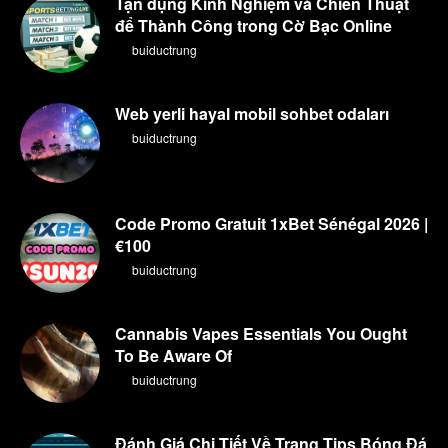
Tận dụng Kinh Nghiệm và Chiến Thuật
để Thành Công trong Cờ Bạc Online
By
buiductrung
Web yerli hayal mobil sohbet odaları
By
buiductrung
Code Promo Gratuit 1xBet Sénégal 2026 |
€100
By
buiductrung
Cannabis Vapes Essentials You Ought
To Be Aware Of
By
buiductrung
Đánh Giá Chi Tiết Về Trang Tips Bóng Đá