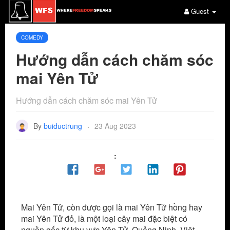
Guest
COMEDY
Hướng dẫn cách chăm sóc
mai Yên Tử
Hướng dẫn cách chăm sóc mai Yên Tử
By
buiductrung
23 Aug 2023
·
:
Mai Yên Tử, còn được gọi là mai Yên Tử hồng hay
mai Yên Tử đỏ, là một loại cây mai đặc biệt có
nguồn gốc từ khu vực Yên Tử, Quảng Ninh, Việt