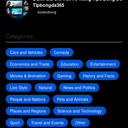
Tipbongda365
By
buiductrung
Categories
Cars and Vehicles
Comedy
Economics and Trade
Education
Entertainment
Movies & Animation
Gaming
History and Facts
Live Style
Natural
News and Politics
People and Nations
Pets and Animals
Places and Regions
Science and Technology
Sport
Travel and Events
Other